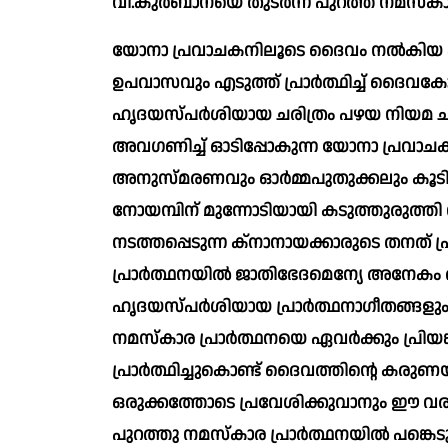
വി.കുർബാനയെ തുടർന്ന് പുറത്ത് നമസ്കാരം
യോനാ പ്രവാചകനിലൂടെ ദൈവം നൽകിയ കല
ഉപവാസവും എടുത്ത് പ്രാർത്ഥിച്ച് ദൈവകോ
ഹൃദയസ്പർശിയായ ചരിത്രം പഴയ നിയമ ചരിത
അവഗണിച്ച് ഓടിപ്പോകുന്ന യോനാ പ്രവാചകൻ
അനുസ്മരണവും ഓർമ്മപുതുക്കലും കൂടി
നോയമ്പിന് മുന്നോടിയായി കടുത്തുരുത്ത
നടത്തപ്പെടുന്ന ക്നാനായക്കാരുടെ തനത് 
പ്രാർത്ഥനയിൽ ജാതിഭേദമെന്യേ അനേകം 
ഹൃദയസ്പർശിയായ പ്രാർത്ഥനാഗീതങ്ങളും
നമസ്കാര പ്രാർത്ഥനയെ ഏവർക്കും പ്രിയങ്
പ്രാർത്ഥിച്ചുകൊണ്ട് ദൈവത്തിന്റെ കരുണയ
ഒരുക്കത്തോടെ പ്രവേശിക്കുവാനും ഈ വരു
പുറത്തു നമസ്കാര പ്രാർത്ഥനയിൽ പങ്കെട