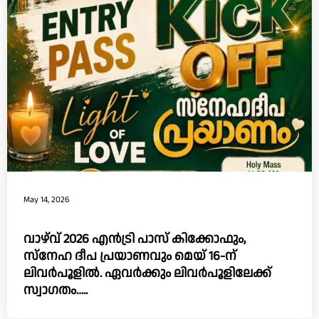
May 14, 2026
വാഴ്‌വ്‌ 2026 എൻട്രി പാസ് കിക്കോഫും,
സ്നേഹ ദീപ പ്രയാണവും മെയ് 16-ന്
ലിവർപൂളിൽ. ഏവർക്കും ലിവർപൂളിലേക്ക്
സ്വാഗതം…..