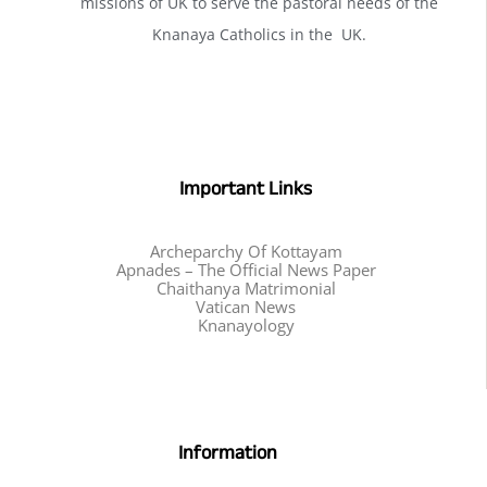
missions of UK to serve the pastoral needs of the
Knanaya Catholics in the UK.
Important Links
Archeparchy Of Kottayam
Apnades – The Official News Paper
Chaithanya Matrimonial
Vatican News
Knanayology
Information