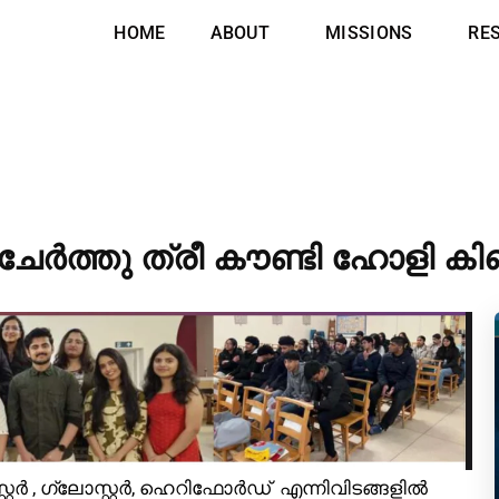
HOME
ABOUT
MISSIONS
RE
 ചേർത്തു ത്രീ കൗണ്ടി ഹോളി കി
്റ്റർ , ഗ്ലോസ്റ്റർ, ഹെറിഫോർഡ് എന്നിവിടങ്ങളിൽ