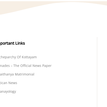
portant Links
cheparchy Of Kottayam
nades – The Official News Paper
aithanya Matrimonial
tican News
anayology