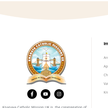
Im
Ar
Ap
Ch
Va
Kn
Knanaya Catholic Mission UK is the congregation of