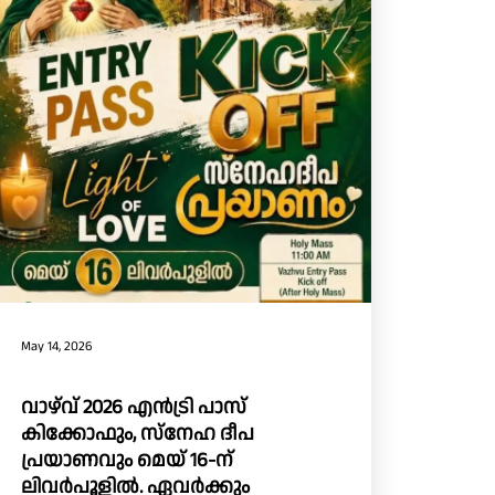
May 14, 2026
വാഴ്‌വ്‌ 2026 എൻട്രി പാസ്
കിക്കോഫും, സ്നേഹ ദീപ
പ്രയാണവും മെയ് 16-ന്
ലിവർപൂളിൽ. ഏവർക്കും