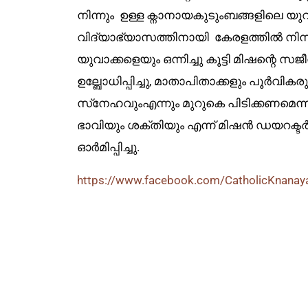
നിന്നും ഉള്ള ക്നാനായകുടുംബങ്ങളിലെ യു
വിദ്യാഭ്യാസത്തിനായി കേരളത്തിൽ നിന്നും
യുവാക്കളെയും ഒന്നിച്ചു കൂട്ടി മിഷന്റെ
ഉല്ബോധിപ്പിച്ചു, മാതാപിതാക്കളും പൂർവി
സ്‌നേഹവുംഎന്നും മുറുകെ പിടിക്കണമെന്
ഭാവിയും ശക്തിയും എന്ന് മിഷൻ ഡയറക്
ഓർമിപ്പിച്ചു.
https://www.facebook.com/CatholicKnana