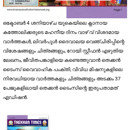
ഒക്ടോബർ 4 ശനിയാഴ്ച യുകെയിലെ ക്നാനായ
കത്തോലിക്കരുടെ മഹനീയ ദിനം വാഴ് വ് വിശദമായ
വാർത്തകൾ, ലിവർപൂൾ ദൈവാലയ വെഞ്ചിരിപ്പിന്റെ
വിശേഷങ്ങളും ചിത്രങ്ങളും, റോയി സ്റ്റീഫൻ എഴുതിയ
ലേഖനം, ജീവിതപങ്കാളിയെ കണ്ടെത്തുവാൻ തെക്കൻ
ടൈംസ് വൈവാഹിക പംക്തി, വിവിധ മിഷനുകളിലെ
നിരവധിയായ വാർത്തകളും ചിത്രങ്ങളും അടക്കം 37
പേജുകളിലായി തെക്കൻ ടൈംസിന്റെ ഇരുപതാമത്
എഡിഷൻ.