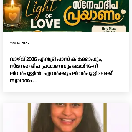
May 14, 2026
വാഴ്‌വ്‌ 2026 എൻട്രി പാസ് കിക്കോഫും,
സ്നേഹ ദീപ പ്രയാണവും മെയ് 16-ന്
ലിവർപൂളിൽ. ഏവർക്കും ലിവർപൂളിലേക്ക്
സ്വാഗതം…..