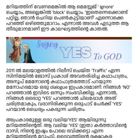
മറിയത്തിന് വേണമെങ്കിൽ ആ മെസ്സേജ് ‘ ignore’
ചെയ്യാം, അല്ലെങ്കിൽ ‘block’ ചെയ്യാം. ‘ഇതെന്നെക്കൊണ്ട്
പറ്റില്ല, ഞാൻ ചെറിയ പെൺകുട്ടിയാണ്’ എന്നൊക്കെ
പറഞ്ഞ് ഒഴിഞ്ഞുമാറാം. എന്നാൽ അവൾ എടുത്ത ആ
തീരുമാനമാണ് ഈ കാലഘട്ടത്തിൻ്റെ കാതൽ.
2011 ൽ മലയാളത്തിൽ റിലീസ് ചെയ്ത ‘Traffic’ എന്ന
സിനിമയിൽ ജോസ് പ്രകാശ് അവതരിപ്പിച്ച കഥാപാത്രം,
അനൂപ് മേനോന്റെ കഥാപാത്രത്തോട് പറയുന്ന
മനോഹരമായ ഒരു dialogue ഇപ്രകാരമാണ്: നിങ്ങൾ ‘NO’
പറഞ്ഞാൽ ഇവിടെ ഒന്നും സംഭവിക്കില്ല. എന്നാൽ,
നിങ്ങൾ ഒരൊറ്റ ‘YES’ പറഞ്ഞാൽ ചിലപ്പോൾ അത്
ചരിത്രമാകും, വരാനിരിക്കുന്ന ഒരുപാട് പേർക്ക് ‘YES’
പറയാൻ ധൈര്യം പകരുന്ന ചരിത്രം.
അപ്രകാരമുള്ള ഒരു വലിയ’YES’ ആയിരുന്നു
മറിയത്തിന്റെത്. ആ വലിയ ‘YES’ (ഇതാ കർത്താവിൻ്റെ
ദാസി, നിന്റെ ഇഷ്ടം പോലെ ഭവിക്കട്ടെ) എന്ന
മറിയത്തിൻ്റെ മറുപടി, ദൈവത്തിൻ്റെ രക്ഷാകര