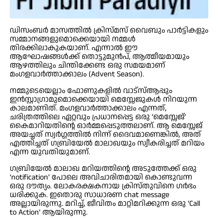
ഡിസംബർ മാസത്തിൽ ക്രിസ്മസ് വൈബും പാർട്ടികളും
സമ്മാനങ്ങളുമൊക്കെയായി നമ്മൾ
തിരക്കിലാകുകയാണ്. എന്നാൽ ഈ
ആഘോഷങ്ങൾക്ക് തൊട്ടുമുൻപ്, ആത്മീയമായും
ആഴത്തിലും ചിന്തിക്കേണ്ട ഒരു സമയമാണ്
മംഗളവാർത്താക്കാലം (Advent Season).
നമ്മുടെയെല്ലാം ഫോണുകളിൽ വാട്സ്ആപ്പും
ഇൻസ്റ്റാഗ്രാമുമൊക്കെയായി മെസ്സേജുകൾ നിറയുന്ന
കാലമാണിത്. മംഗളവാർത്താക്കാലം എന്നത്,
ചരിത്രത്തിലെ ഏറ്റവും പ്രധാനപ്പെട്ട ഒരു ‘മെസ്സേജ്’
കൈമാറിയതിൻ്റെ ഓർമ്മപ്പെടുത്തലാണ്. ആ മെസ്സേജ്
അയച്ചത് സ്വർഗ്ഗത്തിൽ നിന്ന് ദൈവമാണെങ്കിൽ, അത്
എത്തിച്ചത് ഗബ്രിയേൽ മാലാഖയും സ്വീകരിച്ചത് മറിയം
എന്ന യുവതിയുമാണ്.
ഗബ്രിയേൽ മാലാഖ മറിയത്തിന്റെ അടുത്തേക്ക് ഒരു
‘notification’ പോലെ അവിചാരിതമായി കൊണ്ടുവന്ന
ഒരു ദൗത്യം. ലോകരക്ഷകനായ ക്രിസ്തുവിനെ ഗർഭം
ധരിക്കുക. ഇതൊരു സാധാരണ chat message
അല്ലായിരുന്നു. മറിച്ച്, ജീവിതം മാറ്റിമറിക്കുന്ന ഒരു ‘Call
to Action’ ആയിരുന്നു.