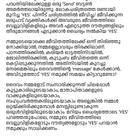
പദ്ധതിയിലേക്കുള്ള ഒരു ‘Send’ ബട്ടൺ
അമർത്തലായിരുന്നു. ലോകചരിത്രത്തെ രണ്ടായി
മുറിച്ച ‘YES’. പിന്നീട് ചരിത്രത്തിൽ ജീവിച്ച/ ജീവിക്കുന്ന
ഒരുപാട് വ്യക്തികൾക്ക് അവരുടെ ജീവിതത്തിലെ
വെല്ലുവിളികളിലും അവർ ഏറ്റെടുത്ത ദൗത്യങ്ങളിലും
തീരുമാനങ്ങൾ എടുക്കാൻ ധൈര്യം നൽകിയ ‘YES’.
നമ്മുടെയൊക്കെ ജീവിതത്തിലേക്ക് ഒന്ന് തിരിഞ്ഞു
നോക്കിയാൽ, നമ്മളെല്ലാവരും തിരക്കിലാണ്.
പഠനത്തിരക്കിൽ, കരിയർ ഓട്ടത്തിനിടയിൽ,
ജോലിത്തിരക്കിൽ, കുടുംബ ജീവിതത്തെ ഒന്ന്
കെട്ടിപ്പടുക്കുന്നതിൽ. അതിനിടയിൽ കുറച്ചു
നേരമെങ്കിലും ദൈവത്തിൻ്റെ ‘message’ കേൾക്കാൻ,
അവിടുത്തോട് ‘YES’ നമുക്ക് സമയം കിട്ടാറുണ്ടോ?
ദൈവം നമ്മളോട് സംസാരിക്കുന്നത് ചിലപ്പോൾ
കൂട്ടുകാരിലൂടെയാകാം, മാതാപിതാക്കളുടെ
വാക്കുകളിലൂടെയാകാം,
സഹപ്രവർത്തകരിലൂടെയാകാം അല്ലെങ്കിൽ നമ്മൾ
ഒറ്റയ്ക്കിരിക്കുമ്പോൾ മനസ്സിലുണ്ടാകുന്ന
ഒരുൾവിളിയിലൂടെയാകാം. മറിയം ധൈര്യത്തോടെ ‘YES’
പറഞ്ഞതുപോലെ, നമ്മുടെ ജീവിതത്തിലെ
വെല്ലുവിളികളോടും ദൗത്യങ്ങളോടും ‘YES’ പറയാൻ
നമുക്കും സാധിക്കണം.