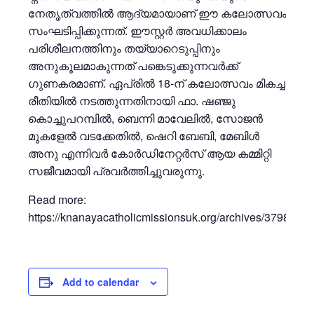
നേതൃത്വത്തിൽ ആദ്യമായാണ് ഈ കലോത്സവം
സംഘടിപ്പിക്കുന്നത്. ഈസ്റ്റർ അവധിക്കാലം
പരിശീലനത്തിനും തയ്യാറെടുപ്പിനും
അനുകൂലമാകുന്നത് പങ്കെടുക്കുന്നവർക്ക്
ഗുണകരമാണ്. ഏപ്രിൽ 18-ന് കലോത്സവം മികച്ച
രീതിയിൽ നടത്തുന്നതിനായി ഫാ. ഷഞ്ജു
കൊച്ചുപറമ്പിൽ, ബെന്നി മാവേലിൽ, സോജൻ
മുകളേൽ വടക്കേതിൽ, ഷെറി ബേബി, മേബിൾ
അനു എന്നിവർ കോർഡിനേറ്റർസ് ആയ കമ്മിറ്റി
സജീവമായി പ്രവർത്തിച്ചുവരുന്നു.
Read more:
https://knanayacatholicmissionsuk.org/archives/3798
Add to calendar