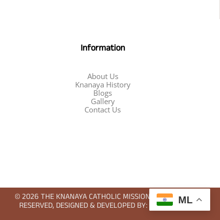
Information
About Us
Knanaya History
Blogs
Gallery
Contact Us
© 2026 THE KNANAYA CATHOLIC MISSIONS UK ALL RIGHTS
ML
RESERVED, DESIGNED & DEVELOPED BY: WE4CYBERCARE