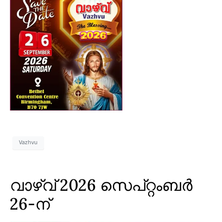
Vazhvu
വാഴ്‌വ് 2026 സെപ്റ്റംബർ
26-ന്