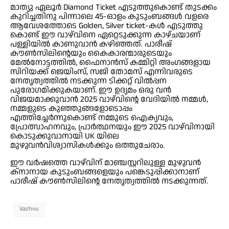
മാത്യു ഏലൂർ Diamond Ticket എടുത്തുകൊണ്ട് തുടക്കം
കുറിച്ചതിനു പിന്നാലെ 45-ഓളം കുടുംബങ്ങൾ വളരെ
ആവേശത്തോടെ Golden, Silver ticket-കൾ എടുത്തു
കൊണ്ട് ഈ വാഴ്‌വിനെ ഏറ്റെടുക്കുന്ന കാഴ്ചയാണ്
പള്ളിയിൽ കാണുവാൻ കഴിഞ്ഞത്. പാരീഷ്
കൗൺസിലിന്റെയും കൈകാരന്മാരുടെയും
മേൽനോട്ടത്തിൽ, ഫൈനാൻസ് കമ്മിറ്റി അംഗങ്ങളായ
സിറിയക്ക് ജെയിംസ്, സജി തോമസ് എന്നിവരുടെ
നേതൃത്വത്തിൽ നടക്കുന്ന ടിക്കറ്റ് വിൽപ്പന
പുരോഗമിക്കുകയാണ്. ഈ ഉദ്യമം ഒരു വൻ
വിജയമാക്കുവാൻ 2025 വാഴ്‌വിന്റെ വേദിയിൽ നമ്മൾ,
നമ്മളുടെ കുഞ്ഞുങ്ങളോടൊപ്പം
എത്തിച്ചേർന്നുകൊണ്ട് നമ്മുടെ ഐക്യവും,
പ്രോത്സാഹനവും, പ്രാർത്ഥനയും ഈ 2025 വാഴ്‌വിനായി
കൊടുക്കുവാനായി UK യിലെ
മുഴുവൻവിശ്വാസികൾക്കും ഒത്തുചേരാം.
ഈ വർഷത്തെ വാഴ്‌വിന് മാഞ്ചസ്റ്ററിലുള്ള മുഴുവൻ
ക്നാനായ കുടുംബങ്ങളെയും പങ്കെടുപ്പിക്കാനാണ്
പാരീഷ് കൗൺസിലിൻ്റെ നേതൃത്വത്തിൽ നടക്കുന്നത്.
Vazhvu