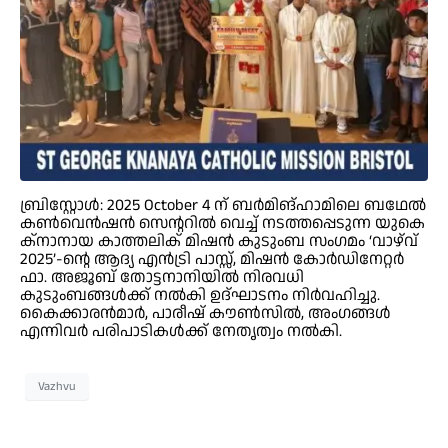
ബ്രിസ്റ്റോൾ: 2025 October 4 ന് ബർമിങ്ഹാമിലെ ബഥേൽ
കൺവെൻഷൻ സെന്ററിൽ വെച്ച് നടത്തപ്പെടുന്ന യുകെ
ക്നാനായ കാത്തലിക് മിഷൻ കുടുംബ സംഗമം ‘വാഴ്‌വ്
2025’-ന്റെ ആദ്യ എൻട്രി പാസ്സ്, മിഷൻ കോർഡിനേറ്റർ
ഫാ. അജൂബ് തോട്ടനാനിയിൽ നിരവധി
കുടുംബങ്ങൾക്ക് നൽകി ഉദ്ഘാടനം നിർവഹിച്ചു.
കൈക്കാരൻമാർ, പാരീഷ് കൗൺസിൽ, അംഗങ്ങൾ
എന്നിവർ പരിപാടികൾക്ക് നേതൃത്വം നൽകി.
Vazhvu