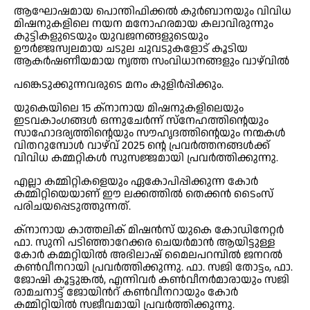
ആഘോഷമായ പൊന്തിഫിക്കൽ കുർബാനയും വിവിധ
മിഷനുകളിലെ നയന മനോഹരമായ കലാവിരുന്നും
കുട്ടികളുടെയും യുവജനങ്ങളുടെയും
ഊർജ്ജസ്വലമായ ചടുല ചുവടുകളോട് കൂടിയ
ആകർഷണീയമായ നൃത്ത സംവിധാനങ്ങളും വാഴ്‌വില്‍
പങ്കെടുക്കുന്നവരുടെ മനം കുളിർപ്പിക്കും.
യുകെയിലെ 15 ക്നാനായ മിഷനുകളിലെയും
ഇടവകാംഗങ്ങൾ ഒന്നുചേർന്ന് സ്നേഹത്തിന്റെയും
സാഹോദര്യത്തിന്റെയും സൗഹൃദത്തിന്റെയും നന്മകൾ
വിതറുമ്പോൾ വാഴ്‌വ് 2025 ൻ്റെ പ്രവർത്തനങ്ങൾക്ക്
വിവിധ കമ്മറ്റികൾ സുസജ്ജമായി പ്രവർത്തിക്കുന്നു.
എല്ലാ കമ്മിറ്റികളെയും ഏകോപിപ്പിക്കുന്ന കോർ
കമ്മിറ്റിയെയാണ് ഈ ലക്കത്തിൽ തെക്കൻ ടൈംസ്
പരിചയപ്പെടുത്തുന്നത്.
ക്നാനായ കാത്തലിക് മിഷൻസ് യുകെ കോഡിനേറ്റർ
ഫാ. സുനി പടിഞ്ഞാറേക്കര ചെയർമാൻ ആയിട്ടുള്ള
കോർ കമ്മറ്റിയിൽ അഭിലാഷ് മൈലപറമ്പിൽ ജനറൽ
കൺവീനറായി പ്രവർത്തിക്കുന്നു. ഫാ. സജി തോട്ടം, ഫാ.
ജോഷി കൂട്ടുങ്കൽ, എന്നിവർ കൺവീനർമാരായും സജി
രാമചനാട്ട് ജോയിൻറ് കൺവീനറായും കോർ
കമ്മിറ്റിയിൽ സജീവമായി പ്രവർത്തിക്കുന്നു.