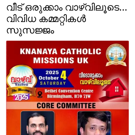
വീട് ഒരുക്കാം വാഴ്‌വിലൂടെ…
വിവിധ കമ്മറ്റികൾ
സുസജ്ജം