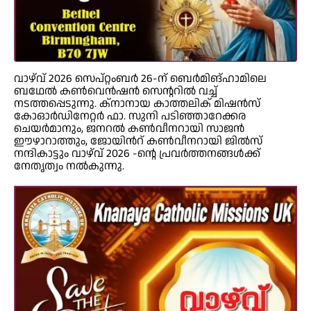
വാഴ്‌വ് 2026 സെപ്റ്റംബർ 26-ന് ബെർമിങ്ഹാമിലെ
ബഥേൽ കൺവെൻഷൻ സെന്ററിൽ വച്ച്
നടത്തപ്പെടുന്നു. ക്നാനായ കാത്തലിക് മിഷൻസ്
കോഓർഡിനേറ്റർ ഫാ. സുനി പടിഞ്ഞാറേക്കര
ചെയർമാനും, ജനറൽ കൺവീനറായി സാജൻ
ഈഴാറാത്തും, ജോയിൻറ് കൺവീനറായി ജിൽസ്
നന്ദികാട്ടും വാഴ്‌വ് 2026 -ന്റെ പ്രവർത്തനങ്ങൾക്ക്
നേതൃത്വം നൽകുന്നു.