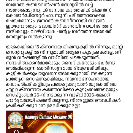
ബഥേൽ കൺവെൻഷൻ സെന്ററിൽ വച്ച്
നടത്തപ്പെടുന്നു. ക്നാനായ കാത്തലിക് മിഷൻസ്
കോഓർഡിനേറ്റർ ഫാ. സുനി പടിഞ്ഞാറേക്കര
ചെയർമാനും, ജനറൽ കൺവീനറായി സാജൻ
ഈഴാറാത്തും, ജോയിൻറ് കൺവീനറായി ജിൽസ്
നന്ദികാട്ടും വാഴ്‌വ് 2026 -ന്റെ പ്രവർത്തനങ്ങൾക്ക്
നേതൃത്വം നൽകുന്നു.
യുകെയിലെ 15 ക്നാനായ മിഷനുകളിൽ നിന്നും, മാസ്സ്
സെന്ററുകളിൽ നിന്നുമായി ഒട്ടേറെ കുടുംബങ്ങളാണ്
മുൻ വർഷങ്ങളിൽ വാഴ്‌വിൽ പങ്കെടുത്തത്.
സഭാപിതാക്കൻമാരോടും വൈദികരോടും ചേർന്നു
അർപ്പിക്കുന്ന ഭക്തിസാന്ദ്രമായ ദിവ്യബലിയിലും,
കുട്ടികൾക്കും യുവജനങ്ങൾക്കുമായി നടക്കുന്ന
പ്രത്യേക സെഷനുകളിലും, നയനമനോഹരമായ
കലാപരിപടികളിലും പങ്കെടുക്കുവാൻ യുകെയിലെ
എല്ലാ ക്നാനായ കത്തോലിക്കാ കുടുംബങ്ങളെയും
സെപ്റ്റംബർ 26-ന് നടക്കുന്ന വാഴ്‌വ് 2026-ലേക്ക്
ഹാർദ്ദവമായി ക്ഷണിക്കുന്നു. നിങ്ങളുടെ അവധികൾ
ക്രമീകരിക്കുവാൻ ശ്രദ്ധിക്കുമല്ലോ..