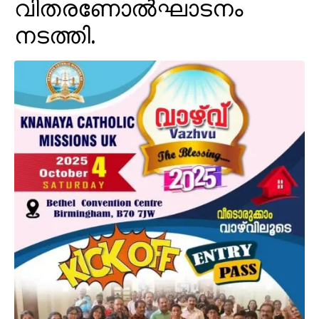
വിതരണോൽഘാടനം
നടത്തി.