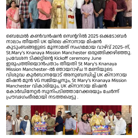
ബെഥേൽ കൺവൻഷൻ സെൻ്ററിൽ 2025 ഒൿടോബർ
നാലാം തീയതി UK യിലെ ക്നാനായ മിഷൻ
കുടുംബങ്ങളുടെ മൂന്നാമത് സംഗമമായ വാഴ്‌വ് 2025-ന്,
St.Mary’s Knanaya Mission Manchester ഒരുങ്ങിക്കഴിഞ്ഞു.
പ്രവേശന ടിക്കറ്റിൻ്റെ Kickoff ceremony June
ഇരുപത്തിയൊൻപതാം തീയതി St Mary’s Knanaya
Mission Manchester-ൽ ഞായറാഴ്ച 11 മണിയുടെ
വിശുദ്ധ കുർബാനയോട് അനുബന്ധിച്ച് UK ക്നാനായ
മിഷൻ മുൻ VG സജിയച്ചനും, St Mary’s Knanaya Mission
Manchester വികാരിയും, UK ക്നാനായ മിഷൻ
കോർഡിനേറ്റർ സുനിപടിഞ്ഞാറേക്കരയും ചേർന്ന്
പ്രൗഢഗംഭീരമായി നടത്തപ്പെട്ടു .