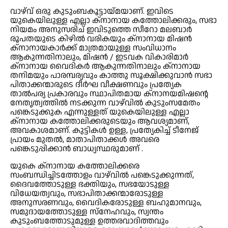
വാഴ്‌വ് ഒരു കുടുംബകൂട്ടായ്‍മയാണ്. ഇവിടെ
യുകെയിലുള്ള എല്ലാ ക്നാനായ കത്തോലിക്കരും, സഭാ
നിയമം അനുസരിച് ഇവിടുത്തെ സീറോ മലബാർ
രൂപതയുടെ കിഴിൽ വരികയും ക്നാനായ മിഷൻ
ക്നാനായകാർക്ക് മാത്രമായുള്ള സംവിധാനം
ആകുന്നതിനാലും, മിഷൻ / ഇടവക വികാരിമാർ
ക്നാനായ വൈദികർ ആകുന്നതിനാലും ക്നാനായ
തനിമയും പാരമ്പര്യവും കാത്തു സൂക്ഷിക്കുവാൻ സഭാ
പിതാക്കന്മാരുടെ ദീർഘ വീക്ഷണവും പ്രത്യേക
താൽപര്യ പ്രകാരവും സ്ഥാപിതമായ ക്നാനയമിഷന്റെ
നേതൃത്വത്തിൽ നടക്കുന്ന വാഴ്‌വിൽ കുടുംസമേതം
പങ്കെടുക്കുക എന്നുള്ളത് യുകെയിലുള്ള എല്ലാ
ക്നാനായ കത്തോലിക്കരുടെയും ആവശ്യമാണ്,
അവകാശമാണ്. കുട്ടികൾ ഉള്ള, പ്രത്യേകിച്ച് ടീനേജ്
പ്രായം മുതൽ, മാതാപിതാക്കൾ അവരെ
പങ്കെടുപ്പിക്കാൻ ബാധ്യസ്ഥരുമാണ് .
യുകെ ക്നാനായ കത്തോലിക്കരെ
സംബന്ധിച്ചിടത്തോളം വാഴ്‌വിൽ പങ്കെടുക്കുന്നത്,
ദൈവത്തോടുള്ള ഭക്തിയും, സഭയോടുള്ള
വിധേയത്വവും, സഭാപിതാക്കന്മാരോടുള്ള
അനുസരണവും, വൈദികരോടുള്ള ബഹുമാനവും,
സമുദായത്തോടുള്ള സ്നേഹവും, സ്വന്തം
കുടുംബത്തോടുമുള്ള ഉത്തരവാദിത്തവും