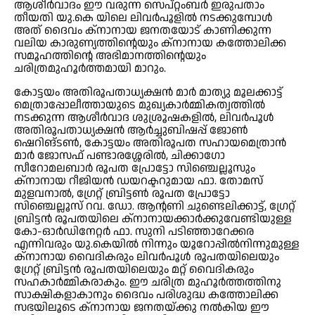
ആശീര്‍വാദം ഈ വരുന്ന സെപ്റ്റംബര്‍ ഇരുപതാം
തീയതി യു.കെ യിലെ ലിവര്‍പൂളില്‍ നടക്കുമ്പോള്‍
അത് ദൈവം ക്‌നാനായ ജനതയോട് കാണിക്കുന്ന
വലിയ കാരുണ്യത്തിന്റെയും ക്‌നാനായ കത്തോലിക്ക
സമൂഹത്തിന്റെ അഭിമാനത്തിന്റെയും
ചരിത്രമുഹൂര്‍ത്തമായി മാറും.
കോട്ടയം അതിരൂപതാധ്യക്ഷന്‍ മാര്‍ മാത്യു മൂലക്കാട്ട്
മെത്രാപ്പോലീത്തായുടെ മുഖ്യകാര്‍മ്മികത്വത്തില്‍
നടക്കുന്ന ആശീര്‍വാദ ശുശ്രൂഷകളില്‍, ലിവര്‍പൂള്‍
അതിരൂപതാധ്യക്ഷന്‍ ആര്‍ച്ചുബിഷപ്പ് ജോണ്‍
ഷെറിങ്ടണ്‍, കോട്ടയം അതിരൂപത സഹായമെത്രാന്‍
മാര്‍ ജോസഫ് പണ്ടാരശ്ശേരില്‍, ചിക്കാഗോ
സീറോമലബാര്‍ രൂപത പ്രോട്ടോ സിഞ്ചെല്ലൂസും
ക്‌നാനായ റീജിയന്‍ ഡയറക്ടറുമായ ഫാ. തോമസ്
മുളവനാല്‍, ഗ്രേറ്റ് ബ്രിട്ടണ്‍ രൂപത പ്രോട്ടോ
സിഞ്ചെല്ലൂസ് റവ. ഡോ. ആന്റണി ചുണ്ടെലിക്കാട്ട്, ഗ്രേറ്റ്
ബ്രിട്ടന്‍ രൂപതയിലെ ക്‌നാനായക്കാര്‍ക്കുവേണ്ടിയുള്ള
കോ-ഓര്‍ഡിനേറ്റര്‍ ഫാ. സുനി പടിഞ്ഞാറേക്കര
എന്നിവരും യു.കെയില്‍ നിന്നും യൂറോപ്പില്‍നിന്നുമുള്ള
ക്‌നാനായ വൈദികരും ലിവര്‍പൂള്‍ രൂപതയിലെയും
ഗ്രേറ്റ് ബ്രിട്ടന്‍ രൂപതയിലെയും മറ്റ് വൈദികരും
സഹകാര്‍മ്മികരാകും. ഈ ചരിത്ര മുഹൂര്‍ത്തത്തിനു
സാക്ഷികളാകാനും ദൈവം പരിശുദ്ധ കത്തോലിക്ക
സഭയിലൂടെ ക്‌നാനായ ജനതയ്ക്കു നല്‍കിയ ഈ