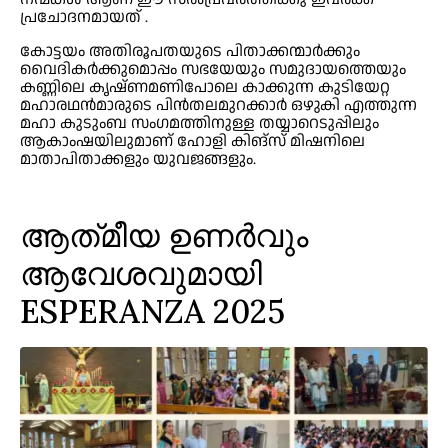
പ്രചോദനമായത് .
കോട്ടയം അതിരൂപതയുടെ പിതാക്കന്മാർക്കും
വൈദികർക്കുമൊപ്പം സഭയേയും സമുദായത്തെയും
കണ്ണിലെ കൃഷ്ണമണിപോലെ കാക്കുന്ന കുടിയേറ്റ
മഹാരഥൻമാരുടെ പിൻതലമുറക്കാർ ഒഴുകി എത്തുന്ന
മഹാ കുടുംബ സംഗമത്തിനുള്ള തയ്യാറെടുപ്പിലും
ആകാംഷയിലുമാണ് ഹോളി കിങ്‌സ് മിഷനിലെ
മാതാപിതാക്കളും യുവജങ്ങളും.
ആത്‌മീയ ഉണർവും
ആവേശവുമായി
ESPERANZA 2025