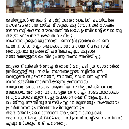
ബ്രിസ്റ്റോൾ സേക്രട്ട് ഹാർട്ട് കാത്തോലിക് പള്ളിയിൽ
07/09/25 ഞായറാഴ്ച വിശുദ്ധ കുർബാനക്ക് ശേഷം
നടന്ന സ്വീകരണ യോഗത്തിൽ BKCA പ്രസിഡന്റ്‌ ബൈജു
അബ്രഹാം അദ്ധ്യക്ഷത വഹിച്ചു
സംസാരിക്കുകയുണ്ടായി. സെന്റ് ജോർജ് മിഷനെ
പ്രതിനിധീകരിച്ചു കൈക്കാരൻ തോമസ് ജോസഫ്
തൊണ്ണന്മാവുങ്കൽ മിഷനിലെ എല്ലാ കൂടാര
യോഗങ്ങളുടെ പേരിലും ആശംസ അറിയിച്ചു.
തുടർന്ന് ജിബിൻ അച്ചൻ തന്റെ മറുപടി പ്രസംഗത്തിൽ
ബ്രിസ്റ്റോളിലും സമീപ നഗരങ്ങളായ സ്വിൻഡൻ,
വെസ്റ്റൺ സൂപ്പർമെയർ, ബാത്ത്, ഡെവൺ എന്നീ
സ്ഥലങ്ങളിൽ താമസിക്കുന്ന ക്നാനായ
സമുദായംഗങ്ങളുടെ ആത്മീയ വളർച്ചക്ക് ക്നാനായ
സമുദായത്തിന്റെ പാരമ്പര്യമനുസരിച്ചു സഭയോടൊപ്പം
ഒരുമയോടെ മുന്നോട്ടു പോകണമെന്ന് ആഹ്വാനം
ചെയ്തു. അതിനുവേണ്ടി എല്ലാവരുടെയും ശക്തമായ
പ്രാർത്ഥനയും നിറഞ്ഞ പിന്തുണയും
അഭ്യർത്ഥിച്ചുകൊണ്ടാണ് അച്ചന്റെ വാക്കുകൾ
അവസാനിപ്പിച്ചത്. BKCA വൈസ് പ്രസിഡന്റ് ഷിനു നിഥിൻ
എല്ലാവർക്കും നന്ദി പറഞ്ഞു.