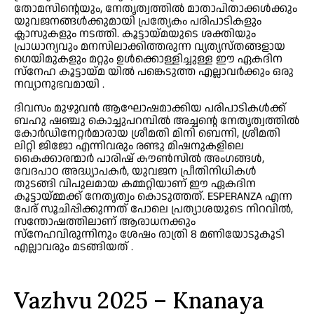
തോമസിന്റെയും, നേതൃത്വത്തിൽ മാതാപിതാക്കൾക്കും
യുവജനങ്ങൾക്കുമായി പ്രത്യേകം പരിപാടികളും
ക്ലാസുകളും നടത്തി. കൂട്ടായ്മയുടെ ശക്തിയും
പ്രാധാന്യവും മനസിലാക്കിത്തരുന്ന വ്യത്യസ്തങ്ങളായ
ഗെയിമുകളും മറ്റും ഉൾക്കൊള്ളിച്ചുള്ള ഈ ഏകദിന
സ്നേഹ കൂട്ടായ്മ യിൽ പങ്കെടുത്ത എല്ലാവർക്കും ഒരു
നവ്യാനുഭവമായി .
ദിവസം മുഴുവൻ ആഘോഷമാക്കിയ പരിപാടികൾക്ക്
ബഹു ഷഞ്ചു കൊച്ചുപറമ്പിൽ അച്ചന്റെ നേതൃത്വത്തിൽ
കോർഡിനേറ്റർമാരായ ശ്രീമതി മിനി ബെന്നി, ശ്രീമതി
ലിറ്റി ജിജോ എന്നിവരും രണ്ടു മിഷനുകളിലെ
കൈക്കാരന്മാർ പാരിഷ് കൗൺസിൽ അംഗങ്ങൾ,
വേദപാഠ അദ്ധ്യാപകർ, യുവജന പ്രീതിനിധികൾ
തുടങ്ങി വിപുലമായ കമ്മറ്റിയാണ് ഈ ഏകദിന
കൂട്ടായ്മ്മക്ക് നേതൃത്വം കൊടുത്തത്. ESPERANZA എന്ന
പേര് സൂചിപ്പിക്കുന്നത് പോലെ പ്രത്യാശയുടെ നിറവിൽ,
സന്തോഷത്തിലാണ് ആരാധനക്കും
സ്നേഹവിരുന്നിനും ശേഷം രാത്രി 8 മണിയോടുകൂടി
എല്ലാവരും മടങ്ങിയത്‌ .
Vazhvu 2025 – Knanaya