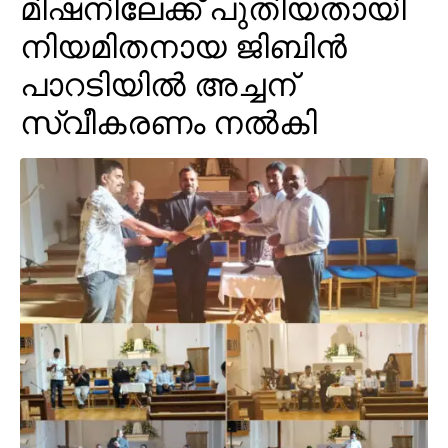
മിഷനിലേക്ക് പുതിയതായി
നിയമിതനായ ജിബിൻ
പാറടിയിൽ അച്ചന്
സ്വീകരണം നൽകി