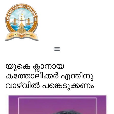
യുകെ ക്നാനായ
കത്തോലിക്കർ എന്തിനു
വാഴ്‌വിൽ പങ്കെടുക്കണം