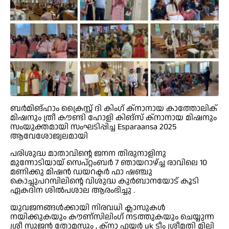
ബർമിങ്ഹാം ക്രൈസ്റ്റ് ദി കിംഗ് ക്നാനായ കാത്തോലിക്
മിഷനും ത്രീ കൗണ്ടി ഹോളി കിങ്‌സ് ക്നാനായ മിഷനും
സംയുക്തമായി സംഘടിപ്പിച്ച Esparaansa 2025
ആവേശോജ്വലമായി
പരിശുദ്ധ മാതാവിന്റെ ജനന തിരുനാളിനു ‌
മുന്നോടിയായ് സെപ്‌റ്റംബർ 7 ഞായറാഴ്ച്ച രാവിലെ 10
മണിക്കു മിഷൻ ഡയറക്ടർ ഫാ ഷഞ്ചു
കൊച്ചുപറമ്പിലിന്റെ വിശുദ്ധ കുർബാനയോട് കൂടി
ഏകദിന ശിൽപശാല ആരംഭിച്ചു .
യുവജനങ്ങൾക്കായി നിരവധി ക്ലാസുകൾ
നയിക്കുകയും കൗണ്സിലിംഗ് നടത്തുകയും ചെയ്യുന്ന
ശ്രീ സുജൻ തോമസും , ക്നാ ഫയർ uk ടീം ശ്രീമതി മിലി