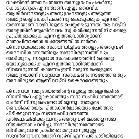
വാക്കിന്റെ അർഥം തന്നെ അനുഗ്രഹം പകർന്നു
കൊടുക്കുക എന്നതാണ്. എല്ലാ ദൈവീക
ആശിർവാദങ്ങളും അനുഗ്രഹങ്ങളും അടുത്ത
തലമുറകളിലേക്ക് പകർന്നു കൊടുക്കുക എന്നത്
തന്നെയാണ് വാഴ്‌വിലൂടെ ചെയ്യപ്പെടുന്നത്. ആ വാഴ്‌വ്
അല്ലെങ്കിൽ ആശിർവാദം സ്വീകരിക്കുന്നതിന് മക്കളെ
പ്രാപ്‌തരാക്കുക എന്ന ഉത്തരവാദിത്യമാണ്
മാതാപിതാക്കൾ ചെയേണ്ടത്. യഥാർത്ഥ
ക്നാനായക്കാരെ സംബന്ധിച്ചിടത്തോളും അതുവഴി
ദൈവവിശ്വാസത്തിലും സഭാവിശ്വാസത്തിലും
അടിയുറച്ച സമുദായ സംരക്ഷണത്തിന് മക്കളെ
യോഗ്യരാക്കുക എന്ന ഉത്തരവാദിത്തമാണ്
നിറവേറുന്നത്. കാരണം ഇനി വരുന്ന മക്കളുടെ
തലമുറയാണ് സമുദായ സംരക്ഷണം നടത്തേണ്ടതും
അവരിലൂടെ ആണ് വാഴ്‌വ് കൈമാറേണ്ടതും.
ക്നാനായ സമുദായത്തിന്റെ വളർച്ച അല്ലെൻകിൽ
നിലനിൽപ് എല്ലാകാലത്തും സഭാ സംവിധാനത്തോട്
ചേർന്ന് നിന്നുകൊണ്ടായിരുന്നു . നമ്മുടെ
വൈദികരെയും പിതാക്കൻമാരെയും ചേർത്തു
പിടിക്കുവാനും സഭാസംവിധാനത്തെ
പരിപോഷിപ്പിക്കുവാനും അതുവഴി മക്കളെ സഭാ
നിയമങ്ങൾ പാലിച്ചു, സഭാവിശ്വാസത്തോടെ
ജീവിക്കുവാൻ പ്രാപ്‌തരാക്കുവാനുമുള്ള
സുവർണാവസരമാണ് വാഴ്‌വ് എന്ന പരിപാടിയിലൂടെ