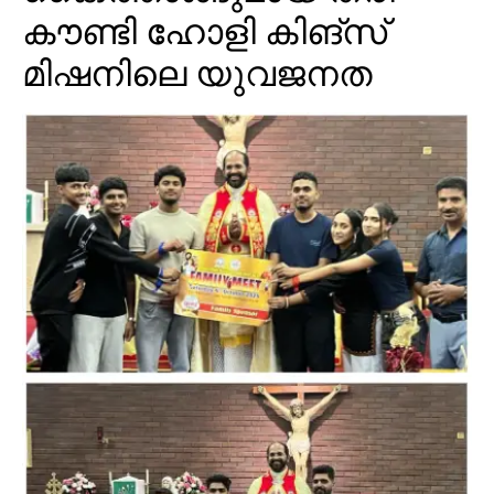
കൗണ്ടി ഹോളി കിങ്‌സ്
മിഷനിലെ യുവജനത