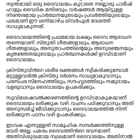
സ്വന്തമായി ഒരു ദൈവാലയം കൂടാതെ നല്ലൊരു പാരീഷ്
ഹാളും വൈദിക മന്ദിരവും. വർഷങ്ങൾ ആയിട്ടുള്ള
നിരന്തരമായ പ്രാർത്ഥനയുടെയും പ്രവർത്തിയുടെയും
ഫലമാണ് ഈ ശനിയാഴ്ച ലിവർപൂൾ ദേശത്ത്
സാധ്യമാകുന്നത്.
ദൈവാലയത്തിന്റെ പ്രഥമമായ ലക്ഷ്യം ദൈവ ആരാധന
തന്നെയാണ്. സ്തുതി ഗീതങ്ങളാലും, ആരാധന
ഗീതങ്ങളാലും, അനുതാപത്തിന്റെയും അനുരഞ്ജനയും
കൃതജ്ഞതയുടെയും പ്രാർത്ഥനകൾക്ക് ഉറവിടമാണ്
ദൈവാലയം.
ക്രിസ്തുവിൻറെ ശരീര രക്തങ്ങൾ സ്വീകരിക്കുമ്പോൾ
മറ്റുള്ളവരിൽ ക്രിസ്തു ദർശനം സാധ്യമാകുവാനും,
പരസ്പര സ്നേഹത്തിലും, സൗഹൃദത്തിലും സമുദായം
വളരുവാനും ദൈവാലയം ഉപകരിക്കും.
സുവിശേഷവൽക്കരണത്തിന്റെ ഉറവിടമാകുകയാണ്
ദൈവാലയം ലഭിക്കുക വഴി. വചനം പഠിക്കുവാനും അത്
അനുസരിച്ച് ജീവിക്കുവാനും ദൈവാലയത്തിൽ നിന്ന്
ലഭിക്കുന്ന പഠനം വഴി ഉപകരിക്കും.
ഇടവക എന്നുള്ളത് സാമൂഹിക സമ്പർക്കത്തിനുള്ള
വേദി അല്ല. പകരം ദൈവത്തിൻറെ ഭവനമാണ്.
അതിവിശുദ്ധമായ സ്ഥലമാണ് ദൈവാലയം. അതിനാൽ