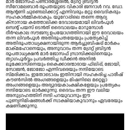
മാര്‍ ജോസഫ് പണ്ടാരശ്ശേരില്‍, ഗ്രേറ്റ് ബ്രിട്ടന്‍
സീറോമലബാര്‍ രൂപതയുടെ വികാരി ജനറാള്‍ റവ. ഡോ.
ആന്റണി ചുണ്ടെലിക്കാട്ട് എന്നിവരും മറ്റു വൈദികരും
സഹകാര്‍മ്മികരാകും. യൂറോപ്പിലെ തന്നെ ആദ്യ
ക്‌നാനായ കത്തോലിക്ക ദേവാലയമായി ലിവര്‍പൂള്‍
സെന്റ് പയസ് ടെന്‍ത് ദൈവാലയം മാറുമ്പോള്‍
ദീര്‍ഘകാല സൗജന്യ ഉപയോഗത്തിനായി ഈ ദേവാലയം
തന്ന ലിവര്‍പൂള്‍ അതിരൂപതയേയും പ്രത്യേകിച്ച്
അതിരൂപതാധ്യക്ഷനായിരുന്ന ആര്‍ച്ചുബിഷപ്പ് മാര്‍കം
മാക്മഹോനെയും, അനുവാദം തന്ന ഗ്രേറ്റ് ബ്രിട്ടന്‍
രൂപതാധ്യക്ഷന്‍ മാര്‍ ജോസഫ് സ്രാമ്പിക്കലിനെയും
ത്യാഗപൂര്‍വ്വം പ്രവര്‍ത്തിച്ച ഡീക്കന്‍ അനില്‍
ലൂക്കോസിനെയും കൈക്കാരന്മാരായ ഫിലിപ്പ്, ജോയി,
സോജന്‍, ജോജോ എന്നിവരെയും നന്ദിയോടെ
സ്മരിക്കാം. ഇതോടൊപ്പം ഇതിനായി സഹകരിച്ച പാരീഷ്
കൗണ്‍സില്‍ അംഗങ്ങളെയും മിഷനിലെ മറ്റെല്ലാ
അംഗങ്ങളെയും അഭ്യുദയകാംക്ഷികളേയും പ്രത്യേകം
നന്ദിയോടെ ഓര്‍ക്കുന്നു. ദൈവം തന്ന ഈ വലിയ
അനുഗ്രഹത്തിന് നന്ദി പറയുവാനും ഈ
പുണ്യനിമിഷങ്ങള്‍ക്ക് സാക്ഷിയാകുവാനും ഏവരേയും
ക്ഷണിക്കുന്നു.