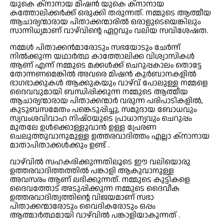
യുകെ ക്നാനായ മിഷൻ യുകെ ക്നാനായ
കത്തോലിക്കർക്ക് ഒരുക്കി തരുന്നത്. നമ്മുടെ ആത്മീയ
ആചാര്യന്മാരായ പിതാക്കന്മാരിൽ ഒരാളുടെയെങ്കിലും
സാന്നിധ്യമാണ് വാഴ്‌വിന്റെ ഏറ്റവും വലിയ സവിശേഷത.
നമ്മൾ പിതാക്കൻമാരോടും സഭയോടും ചേർന്ന്
നിൽക്കുന്ന യഥാർത്ഥ കാത്തോലിക്ക വിശ്വാസികൾ
ആണ് എന്ന് നമ്മുടെ മക്കൾക്ക് ചെറുപ്പകാലം തൊട്ടേ
തോന്നണമെങ്കിൽ അവരെ മിഷൻ കുർബാനകളിൽ
ഭാഗഭാക്കുകൾ ആക്കുകയും വാഴ്‌വ് പോലുള്ള നമ്മളെ
ദൈവവുമായി ബന്ധിപ്പിക്കുന്ന നമ്മുടെ ആത്മീയ
ആചാര്യന്മാരായ പിതാക്കന്മാർ വരുന്ന പരിപാടികളിൽ,
കുടുബസമേതം പങ്കെടുപ്പിച്ചു, സമുദായ ബോധവും
സ്വവംശവിവാഹ നിഷ്ഠയുടെ പ്രാധാന്യവും ചെറുപ്പം
മുതലേ ഉൾക്കൊള്ളുവാൻ ഉള്ള പ്രേരണ
ചെലുത്തുവാനുമുള്ള ഉത്തരവാദിത്തം എല്ലാ ക്നാനായ
മാതാപിതാക്കൾക്കും ഉണ്ട്‌ .
വാഴ്‌വിൽ സഹകരിക്കുന്നതിലൂടെ ഈ വലിയൊരു
ഉത്തരവാദിത്തത്തിൽ പങ്കാളി ആകുവാനുള്ള
അവസരം ആണ് ലഭിക്കുന്നത്. നമ്മുടെ കുട്ടികളെ
ദൈവത്തോട് അടുപ്പിക്കുന്ന നമ്മുടെ ദൈവീക
ഉത്തരവാദിത്വത്തിന്റെ വിജയമാണ് സഭാ
പിതാക്കന്മാരോടും വൈദികരോടും ഒപ്പം
ആത്മാർത്ഥമായി വാഴ്‌വിൽ പങ്കാളിയാകുന്നത് .