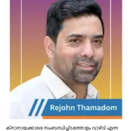
ക്നാനായക്കാരെ സംബന്ധിച്ചിടത്തോളം വാഴ്‌വ് എന്ന