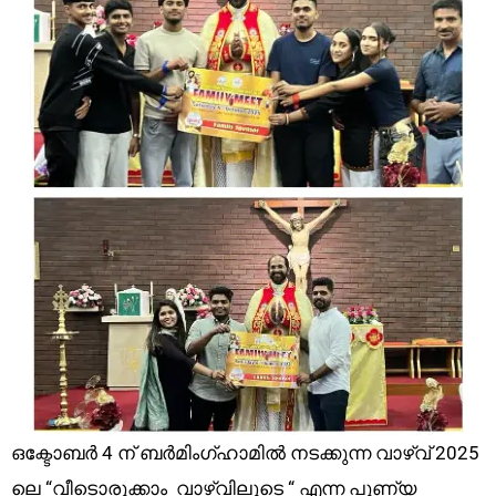
ഒക്ടോബർ 4 ന് ബർമിംഗ്ഹാമിൽ നടക്കുന്ന വാഴ്‌വ് 2025
ലെ “വീടൊരുക്കാം ‌ വാഴ്‌വിലൂടെ “ എന്ന പുണ്യ