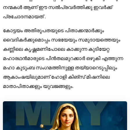
നന്മകൾ ആണ് ഈ സൽപ്രവർത്തിക്കു ഇവർക്ക്
പ്രചോദനമായത് .
കോട്ടയം അതിരൂപതയുടെ പിതാക്കന്മാർക്കും
വൈദികർക്കുമൊപ്പം സഭയേയും സമുദായത്തെയും
കണ്ണിലെ കൃഷ്ണമണിപോലെ കാക്കുന്ന കുടിയേറ്റ
മഹാരഥൻമാരുടെ പിൻതലമുറക്കാർ ഒഴുകി എത്തുന്ന
മഹാ കുടുംബ സംഗമത്തിനുള്ള തയ്യാറെടുപ്പിലും
ആകാംഷയിലുമാണ് ഹോളി കിങ്‌സ് മിഷനിലെ
മാതാപിതാക്കളും യുവജങ്ങളും.