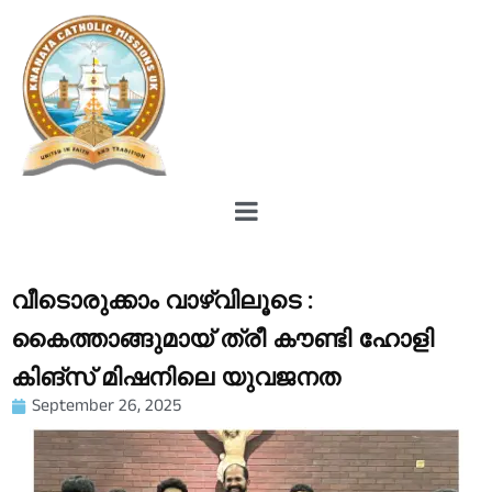
വീടൊരുക്കാം വാഴ്‌വിലൂടെ :
കൈത്താങ്ങുമായ് ത്രീ കൗണ്ടി ഹോളി
കിങ്‌സ് മിഷനിലെ യുവജനത
September 26, 2025