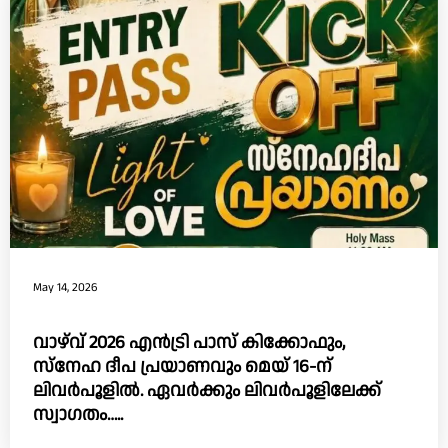
May 14, 2026
വാഴ്‌വ്‌ 2026 എൻട്രി പാസ് കിക്കോഫും,
സ്നേഹ ദീപ പ്രയാണവും മെയ് 16-ന്
ലിവർപൂളിൽ. ഏവർക്കും ലിവർപൂളിലേക്ക്
സ്വാഗതം…..