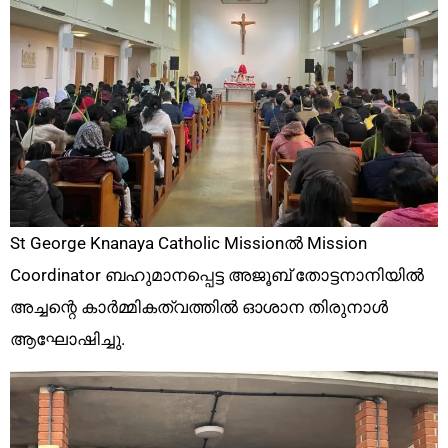
St George Knanaya Catholic Missionൽ Mission
Coordinator ബഹുമാനപ്പെട്ട അജൂബ് തോട്ടനാനിയിൽ
അച്ചന്റെ കാർമ്മികത്വത്തിൽ ഓശാന തിരുനാൾ
ആഘോഷിച്ചു.