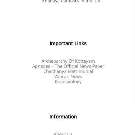
Knanaya Catholics in the UK.
Important Links
Archeparchy Of Kottayam
Apnades – The Official News Paper
Chaithanya Matrimonial
Vatican News
Knanayology
Information
About Us