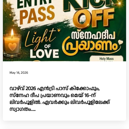
May 14, 2026
വാഴ്‌വ്‌ 2026 എൻട്രി പാസ് കിക്കോഫും,
സ്നേഹ ദീപ പ്രയാണവും മെയ് 16-ന്
ലിവർപൂളിൽ. ഏവർക്കും ലിവർപൂളിലേക്ക്
സ്വാഗതം…..