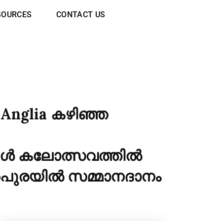
SOURCES
CONTACT US
t Anglia കഴിഞ്ഞ
ിൾ കലോത്സവത്തിൽ
െൻപുരയിൽ സമ്മാനദാനം