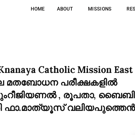
HOME
ABOUT
MISSIONS
RE
 Knanaya Catholic Mission Eas
െ മതബോധന പരീക്ഷകളിൽ
കുംറീജിയണൽ , രൂപതാ, ബൈബ
ാരി ഫാ.മാത്യൂസ്‌ വലിയപുത്ത