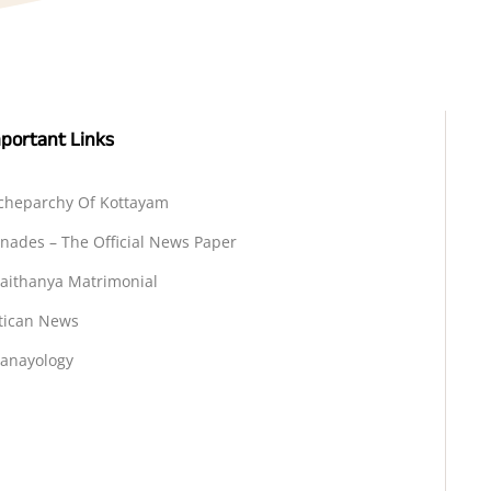
portant Links
cheparchy Of Kottayam
nades – The Official News Paper
aithanya Matrimonial
tican News
anayology