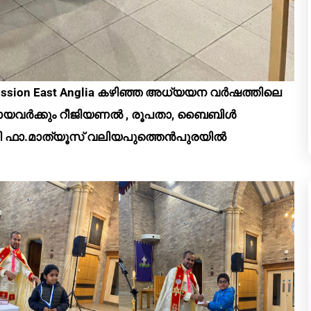
ic Mission East Anglia കഴിഞ്ഞ അധ്യയന വർഷത്തിലെ
യവർക്കും റീജിയണൽ , രൂപതാ, ബൈബിൾ
രി ഫാ.മാത്യൂസ്‌ വലിയപുത്തെൻപുരയിൽ