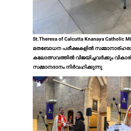
St.Theresa of Calcutta Knanaya Cathol
മതബോധന പരീക്ഷകളിൽ സമ്മാനാര്ഹരാ
കലോത്സവത്തിൽ വിജയിച്ചവർക്കും വികാ
സമ്മാനദാനം നിർവഹിക്കുന്നു