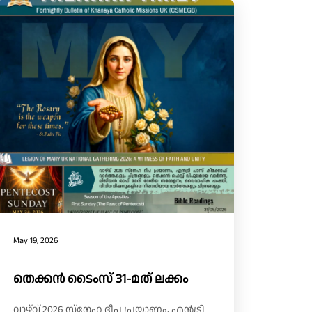
May 19, 2026
തെക്കൻ ടൈംസ് 31-മത് ലക്കം
വാഴ്‌വ് 2026 സ്നേഹ ദീപ പ്രയാണം, എൻട്രി