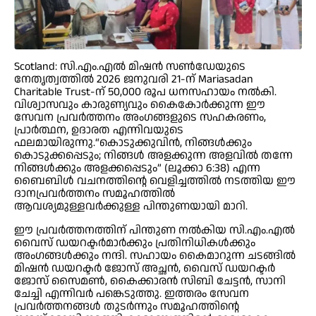
Scotland: സി.എം.എൽ മിഷൻ സൺഡേയുടെ
നേതൃത്വത്തിൽ 2026 ജനുവരി 21-ന് Mariasadan
Charitable Trust-ന് 50,000 രൂപ ധനസഹായം നൽകി.
വിശ്വാസവും കാരുണ്യവും കൈകോർക്കുന്ന ഈ
സേവന പ്രവർത്തനം അംഗങ്ങളുടെ സഹകരണം,
പ്രാർത്ഥന, ഉദാരത എന്നിവയുടെ
ഫലമായിരുന്നു.“കൊടുക്കുവിൻ, നിങ്ങൾക്കും
കൊടുക്കപ്പെടും; നിങ്ങൾ അളക്കുന്ന അളവിൽ തന്നേ
നിങ്ങൾക്കും അളക്കപ്പെടും” (ലൂക്കാ 6:38) എന്ന
ബൈബിൾ വചനത്തിന്റെ വെളിച്ചത്തിൽ നടത്തിയ ഈ
ദാനപ്രവർത്തനം സമൂഹത്തിൽ
ആവശ്യമുള്ളവർക്കുള്ള പിന്തുണയായി മാറി.
ഈ പ്രവർത്തനത്തിന് പിന്തുണ നൽകിയ സി.എം.എൽ
വൈസ് ഡയറക്ടർമാർക്കും പ്രതിനിധികൾക്കും
അംഗങ്ങൾക്കും നന്ദി. സഹായം കൈമാറുന്ന ചടങ്ങിൽ
മിഷൻ ഡയറക്ടർ ജോസ് അച്ഛൻ, വൈസ് ഡയറക്ടർ
ജോസ് സൈമൺ, കൈക്കാരൻ സിബി ചേട്ടൻ, സാനി
ചേച്ചി എന്നിവർ പങ്കെടുത്തു. ഇത്തരം സേവന
പ്രവർത്തനങ്ങൾ തുടർന്നും സമൂഹത്തിന്റെ