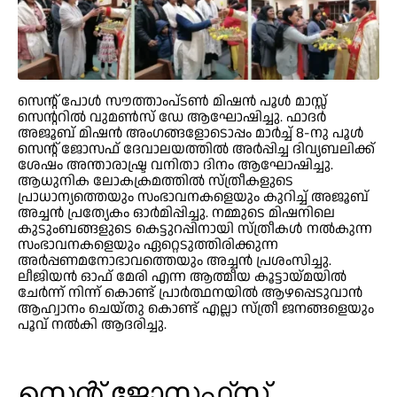
സെന്റ് പോൾ സൗത്താംപ്ടൺ മിഷൻ പൂൾ മാസ്സ്
സെന്ററിൽ വുമൺസ് ഡേ ആഘോഷിച്ചു. ഫാദർ
അജൂബ് മിഷൻ അംഗങ്ങളോടൊപ്പം മാർച്ച് 8-നു പൂൾ
സെന്റ് ജോസഫ് ദേവാലയത്തിൽ അർപ്പിച്ച ദിവ്യബലിക്ക്
ശേഷം അന്താരാഷ്ട്ര വനിതാ ദിനം ആഘോഷിച്ചു.
ആധുനിക ലോകക്രമത്തിൽ സ്ത്രീകളുടെ
പ്രാധാന്യത്തെയും സംഭാവനകളെയും കുറിച്ച് അജൂബ്
അച്ചൻ പ്രത്യേകം ഓർമിപ്പിച്ചു. നമ്മുടെ മിഷനിലെ
കുടുംബങ്ങളുടെ കെട്ടുറപ്പിനായി സ്ത്രീകൾ നൽകുന്ന
സംഭാവനകളെയും ഏറ്റെടുത്തിരിക്കുന്ന
അർപ്പണമനോഭാവത്തെയും അച്ചൻ പ്രശംസിച്ചു.
ലീജിയൻ ഓഫ് മേരി എന്ന ആത്മീയ കൂട്ടായ്മയിൽ
ചേർന്ന് നിന്ന് കൊണ്ട് പ്രാർത്ഥനയിൽ ആഴപ്പെടുവാൻ
ആഹ്വാനം ചെയ്തു കൊണ്ട് എല്ലാ സ്ത്രീ ജനങ്ങളെയും
പൂവ് നൽകി ആദരിച്ചു.
സെന്റ് ജോസഫ്‌സ്