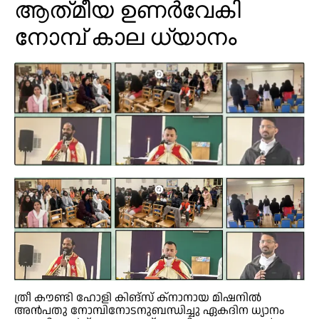
ആത്‌മീയ ഉണർവേകി
നോമ്പ് കാല ധ്യാനം
ത്രീ കൗണ്ടി ഹോളി കിങ്‌സ് ക്‌നാനായ മിഷനിൽ
അൻപതു നോമ്പിനോടനുബന്ധിച്ചു ഏകദിന ധ്യാനം