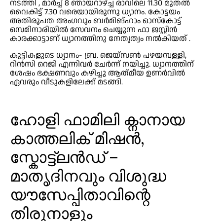
നടത്തി , മാർച്ച് 8 ഞായറാഴ്ച്ച രാവിലെ 11.30 മുതൽ
വൈകിട്ട് 7.30 വരെയായിരുന്നു ധ്യാനം. കോട്ടയം
അതിരൂപത അംഗവും ബർമിങ്ഹാം ഓസ്കോട്ട്
സെമിനാരിയിൽ സേവനം ചെയ്യുന്ന ഫാ ജസ്റ്റിൻ
കാരക്കാട്ടാണ് ധ്യാനത്തിനു നേതൃത്വം നൽകിയത് .
കുട്ടികളുടെ ധ്യാനം- ബ്ര. ജെയ്സൺ പഴയമ്പള്ളി,
റിൻസി റെജി എന്നിവർ ചേർന്ന് നയിച്ചു. ധ്യാനത്തിന്
ശേഷം ഭക്ഷണവും കഴിച്ചു ആത്‌മീയ ഉണർവിൽ
ഏവരും വീടുകളിലേക്ക് മടങ്ങി.
ഹോളി ഫാമിലി ക്നാനായ
കാത്തലിക് മിഷൻ,
സ്കോട്ട്‌ലൻഡ് –
മാതൃദിനവും വിശുദ്ധ
യൗസേപ്പിതാവിന്റെ
തിരുനാളും