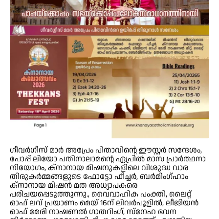
ഗീവർഗീസ് മാർ അപ്രേം പിതാവിന്റെ ഈസ്റ്റർ സന്ദേശം,
പോപ്പ് ലിയോ പതിനാലാമന്റെ ഏപ്രിൽ മാസ പ്രാർത്ഥനാ
നിയോഗം, ക്നാനായ മിഷനുകളിലെ വിശുദ്ധ വാര
തിരുകർമ്മങ്ങളുടെ ഫോട്ടോ ഫീച്ചർ, ബർമിംഗ്ഹാം
ക്നാനായ മിഷൻ മത അധ്യാപകരെ
പരിചയപ്പെടുത്തുന്നു., വൈവാഹിക പംക്തി, ലൈറ്റ്
ഓഫ് ലവ് പ്രയാണം മെയ് 16ന് ലിവർപൂളിൽ, ലീജിയൻ
ഓഫ് മേരി നാഷണൽ ഗാതറിംഗ്, സ്നേഹ ഭവന