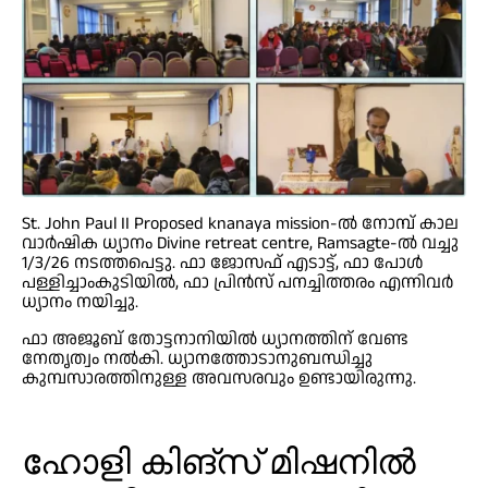
St. John Paul II Proposed knanaya mission-ൽ നോമ്പ് കാല
വാർഷിക ധ്യാനം Divine retreat centre, Ramsagte-ൽ വച്ചു
1/3/26 നടത്തപെട്ടു. ഫാ ജോസഫ് എടാട്ട്, ഫാ പോൾ
പള്ളിച്ചാംകുടിയിൽ, ഫാ പ്രിൻസ് പനച്ചിത്തരം എന്നിവർ
ധ്യാനം നയിച്ചു.
ഫാ അജൂബ് തോട്ടനാനിയിൽ ധ്യാനത്തിന് വേണ്ട
നേതൃത്വം നൽകി. ധ്യാനത്തോടാനുബന്ധിച്ചു
കുമ്പസാരത്തിനുള്ള അവസരവും ഉണ്ടായിരുന്നു.
ഹോളി കിങ്‌സ് മിഷനിൽ