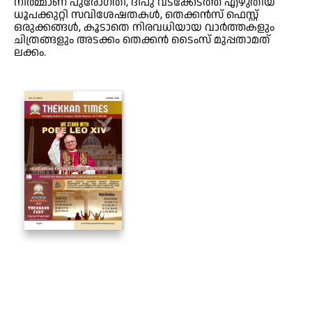
നിർമ്മാണ പുരോഗതി, ദീപു വടക്കേടത്ത് എഴുതിയ
ധൂപക്കുറ്റി സവിശേഷതകൾ, തെക്കൻസ് ഫെസ്റ്റ്
ഒരുക്കങ്ങൾ, കൂടാതെ നിരവധിയായ വാർത്തകളും
ചിത്രങ്ങളും അടക്കം തെക്കൻ ടൈംസ് മുപ്പതാമത്
ലക്കം.